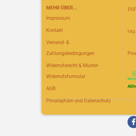
MEHR ÜBER...
IN
Impressum
Kontakt
FAQ
Versand- &
Zahlungsbedingungen
Pro
Widerrufsrecht & Muster-
Widerrufsformular
Abh
AGB
Privatsphäre und Datenschutz