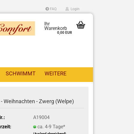
FAQ
Login
Ihr
Warenkorb
0,00 EUR
SCHWIMMT
WEITERE
 - Weihnachten - Zwerg (Welpe)
r.:
A19004
rzeit:
ca. 4-9 Tage*
(Ausland abweichend)