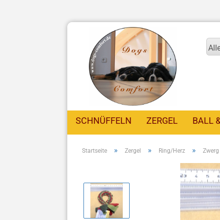
All
SCHNÜFFELN
ZERGEL
BALL 
»
»
»
Startseite
Zergel
Ring/Herz
Zwerg