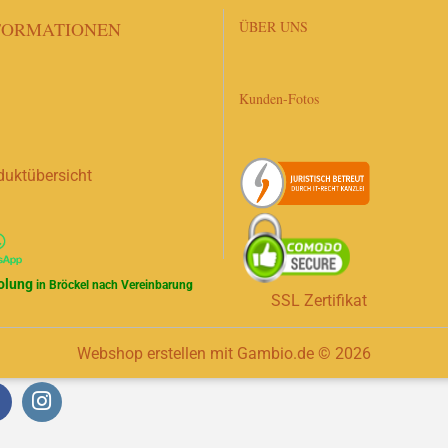
FORMATIONEN
ÜBER UNS
Kunden-Fotos
duktübersicht
olung
in Bröckel nach Vereinbarung
SSL Zertifikat
Webshop erstellen
mit Gambio.de © 2026