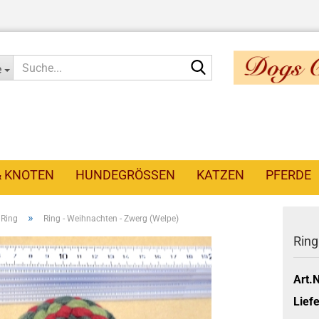
Suche...
e
& KNOTEN
HUNDEGRÖSSEN
KATZEN
PFERDE
»
 Ring
Ring - Weihnachten - Zwerg (Welpe)
Ring
Art.N
Liefe