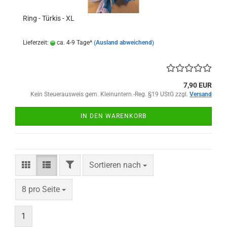
Ring - Türkis - XL
Lieferzeit:
ca. 4-9 Tage*
(Ausland abweichend)
7,90 EUR
Kein Steuerausweis gem. Kleinuntern.-Reg. §19 UStG zzgl.
Versand
IN DEN WARENKORB
FILTER
Sortieren nach
Sortieren nach
pro Seite
8 pro Seite
1