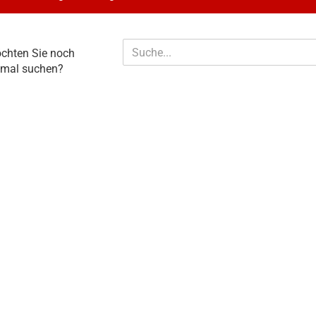
CHTEN
chten Sie noch
E
nmal suchen?
CH
NMAL
CHEN?