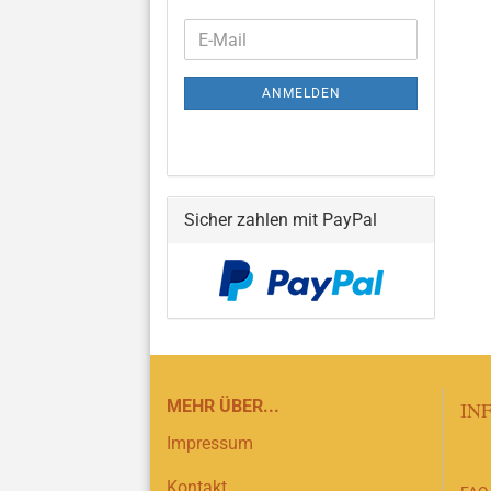
WEITER
E-
ZUR
Mail
NEWSLETTER-
ANMELDEN
ANMELDUNG
Sicher zahlen mit PayPal
MEHR ÜBER...
IN
Impressum
Kontakt