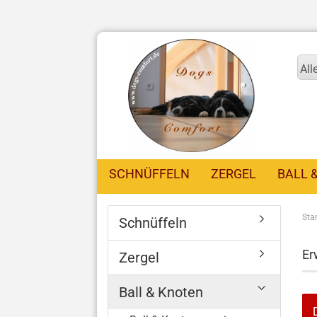
All
SCHNÜFFELN
ZERGEL
BALL 
Star
Schnüffeln
Er
Zergel
Ball & Knoten