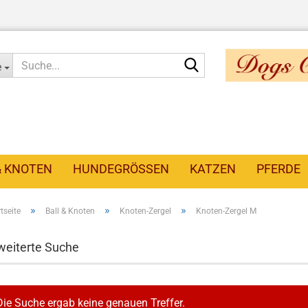
Suche...
e
& KNOTEN
HUNDEGRÖSSEN
KATZEN
PFERDE
»
»
»
tseite
Ball & Knoten
Knoten-Zergel
Knoten-Zergel M
weiterte Suche
Die Suche ergab keine genauen Treffer.