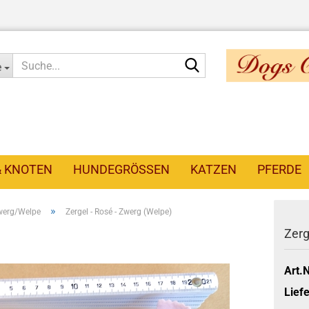
Suche...
e
& KNOTEN
HUNDEGRÖSSEN
KATZEN
PFERDE
»
werg/Welpe
Zergel - Rosé - Zwerg (Welpe)
Zerg
Art.N
Liefe