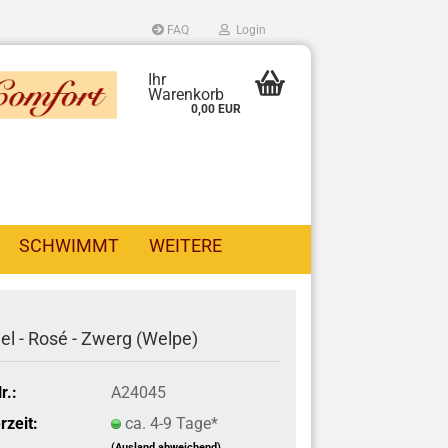
FAQ
Login
Ihr
Warenkorb
0,00 EUR
SCHWIMMT
WEITERE
el - Rosé - Zwerg (Welpe)
r.:
A24045
rzeit:
ca. 4-9 Tage*
(Ausland abweichend)