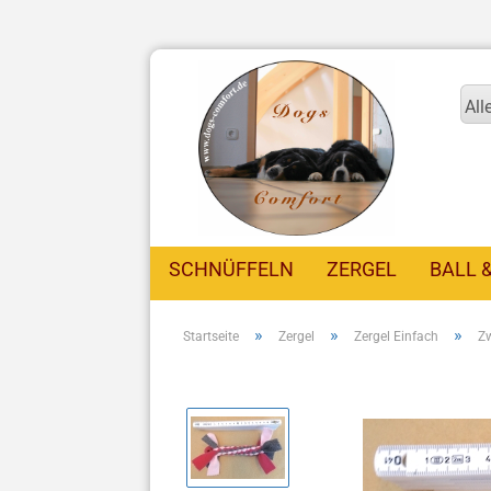
All
SCHNÜFFELN
ZERGEL
BALL 
»
»
»
Startseite
Zergel
Zergel Einfach
Z