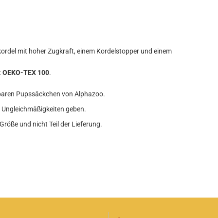
kordel mit hoher Zugkraft, einem Kordelstopper und einem
t
OEKO-TEX 100
.
erbaren Pupssäckchen von Alphazoo.
e Ungleichmäßigkeiten geben.
röße und nicht Teil der Lieferung.