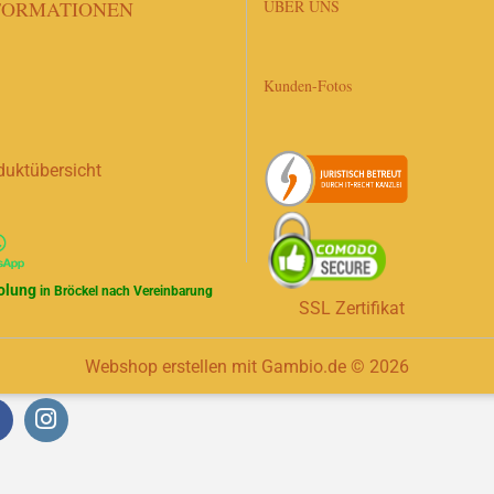
FORMATIONEN
ÜBER UNS
Kunden-Fotos
duktübersicht
olung
in Bröckel nach Vereinbarung
SSL Zertifikat
Webshop erstellen
mit Gambio.de © 2026