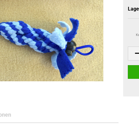
Lage
K
onen