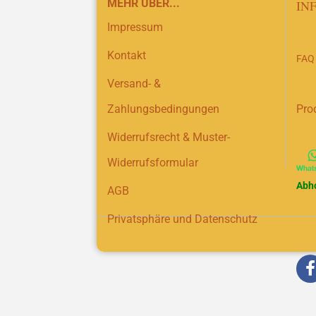
MEHR ÜBER...
IN
Impressum
Kontakt
FAQ
Versand- &
Zahlungsbedingungen
Pro
Widerrufsrecht & Muster-
Widerrufsformular
Abh
AGB
Privatsphäre und Datenschutz