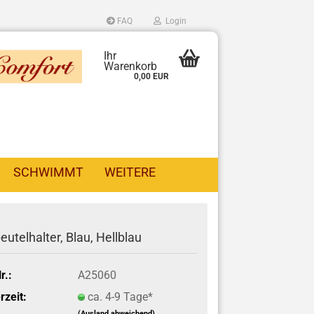
FAQ
Login
Ihr
Warenkorb
0,00 EUR
SCHWIMMT
WEITERE
eutelhalter, Blau, Hellblau
r.:
A25060
rzeit:
ca. 4-9 Tage*
(Ausland abweichend)